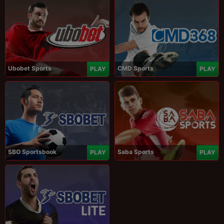
Ubobet Sports
CMD Sports
PLAY
PLAY
SBO Sportsbook
Saba Sports
PLAY
PLAY