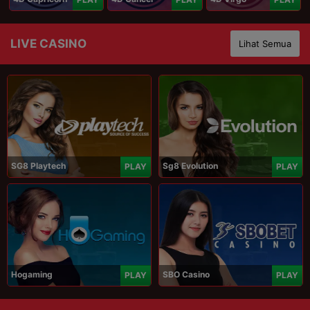
LIVE CASINO
Lihat Semua
SG8 Playtech
Sg8 Evolution
PLAY
PLAY
Hogaming
SBO Casino
PLAY
PLAY