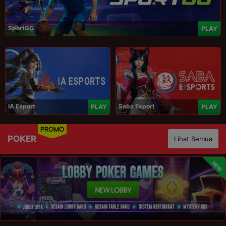
SportGG
PLAY
IA Esport
Saba Esport
PLAY
PLAY
PROMO
POKER
Lihat Semua
NEW