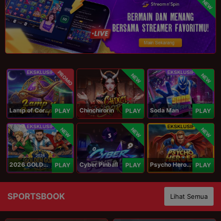
NEW
PROMO
NEW
NEW
Lamp of Cornucopia
Chinchirorin
Soda Man
PLAY
PLAY
PLAY
NEW
NEW
NEW
2026 GOLDEN GOAL RUSH
Cyber Pinball
Psycho Heroes
PLAY
PLAY
PLAY
SPORTSBOOK
Lihat Semua