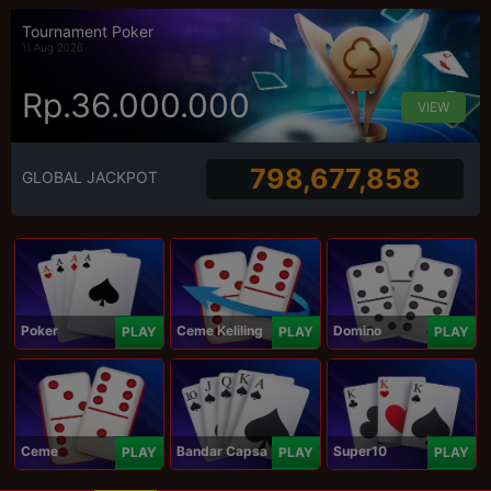
Tournament Poker
11 Aug 2026
Rp.36.000.000
VIEW
798,677,858
GLOBAL JACKPOT
Poker
Ceme Keliling
Domino
PLAY
PLAY
PLAY
Ceme
Bandar Capsa
Super10
PLAY
PLAY
PLAY