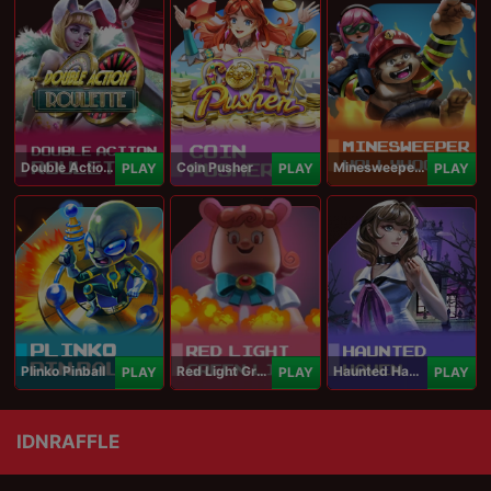
Double Action Roulette
Coin Pusher
Minesweeper Hollywood
PLAY
PLAY
PLAY
Plinko Pinball
Red Light Green Light
Haunted Haven
PLAY
PLAY
PLAY
IDNRAFFLE